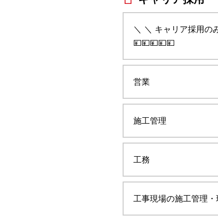
＼ ＼ キャリア採用
💴💴💴💴💴
営業
施工管理
工務
工事現場の施工管理・