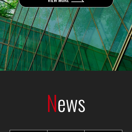
N
ews