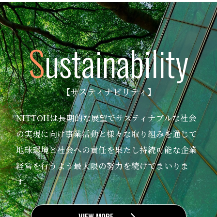
S
ustainability
【サスティナビリティ】
NITTOHは長期的な展望でサスティナブルな社会
の実現に向け
事業活動と様々な取り組みを通じて
地球環境と社会への責任を果たし
持続可能な企業
経営を行うよう最大限の努力を続けてまいりま
す。
VIEW MORE