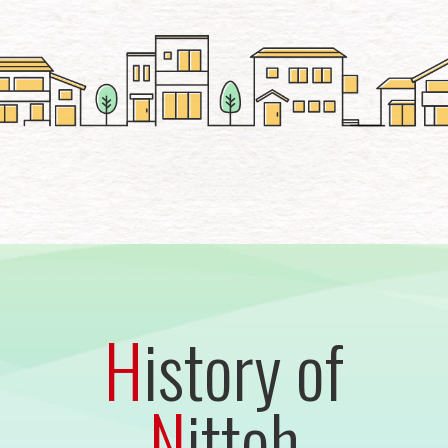
H
istory of
N
ittoh