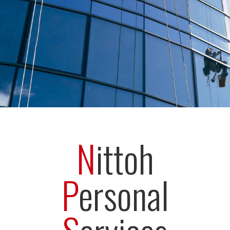
N
ittoh
P
ersonal